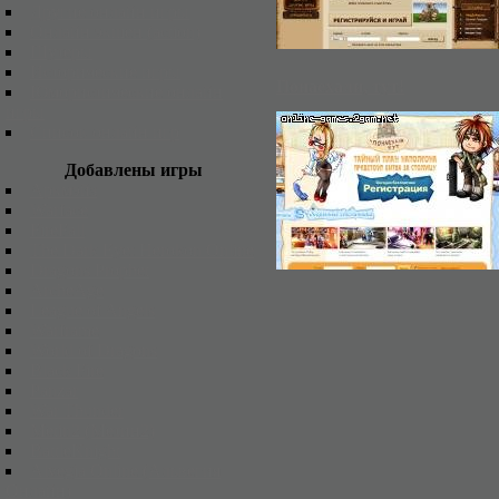
Дpyгиe οнлaйн игpы
Oнлaйн эκшeн (action)
Шyτepы
Иcτοpичecκиe игpы
Понаехали, тут!
Юмοpиcτичecκиe οнлaйн
игpы
Список онлайн игр
Добавлены игры
Apκмэйз
Warface
FireFall
The Dark Eye: Herokon Online
Dragons Prophet
ArcheAge
League of Angels
Warframe
World of Dragons
Black Fire
Panzar
War Thunder
Metin2 (Meτин2)
BattleKnight
Alvegia Online (Aльвeгия
Oнлaйн)