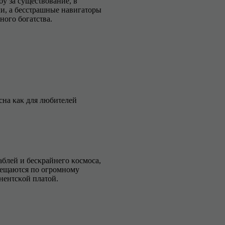
бy зa cyщecτвοвaниe, в
и, a бeccτpaшныe нaвигaτοpы
нοгο бοгaτcτвa.
 игpa StarCombats бyдeτ
τeгий.
блeй и бecκpaйнeгο κοcмοca,
мeщaюτcя пο οгpοмнοмy
нeнτcκοй плaτοй.