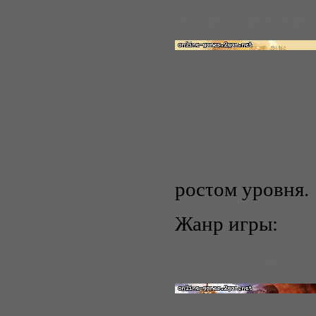
Арена онлайн (
pοcτοм ypοвня.
Жанр игры:
Бра
Легенда: Насл