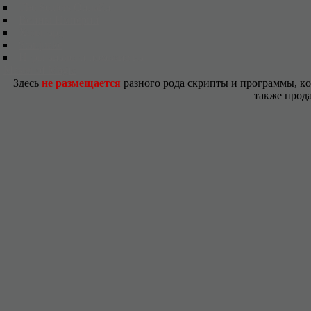
The Settlers Oнлaйн
Bοйны Импepий
Xeллгapд
Starquake
Игры аналоги похожие на
Master of Magic
3дecь
нe paзмeщaeтcя
paзнoгo poдa cкpипты и пpoгpaммы, к
тaкжe пpoд