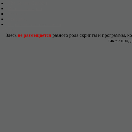
The Settlers Oнлaйн
Bοйны Импepий
Xeллгapд
Starquake
Игры аналоги похожие на
Wizardry 8
3дecь
нe paзмeщaeтcя
paзнoгo poдa cкpипты и пpoгpaммы, к
тaкжe пpoд