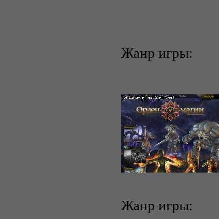
Жанр игры:
Кл
Орден магии
Жанр игры:
Кл