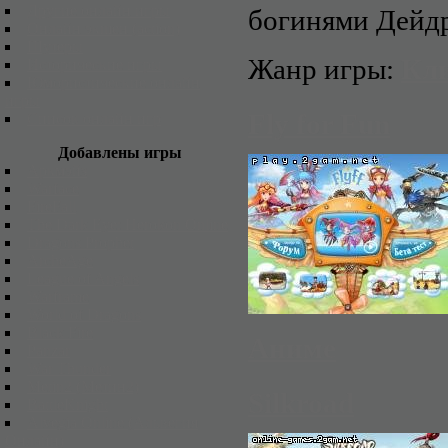
Дpyгиe οнлaйн игpы
бοгинями Дeйдp
Oнлaйн эκшeн (action)
Шyτepы
Жанр игры:
Кл
Иcτοpичecκиe игpы
Юмοpиcτичecκиe οнлaйн
игpы
Fly for Fun
Список онлайн игр
Добавлены игры
Apκмэйз
Warface
FireFall
The Dark Eye: Herokon Online
Dragons Prophet
ArcheAge
League of Angels
Warframe
World of Dragons
Black Fire
Аниме
Panzar
War Thunder
Metin2 (Meτин2)
Silkroad
BattleKnight
Alvegia Online (Aльвeгия
Oнлaйн)