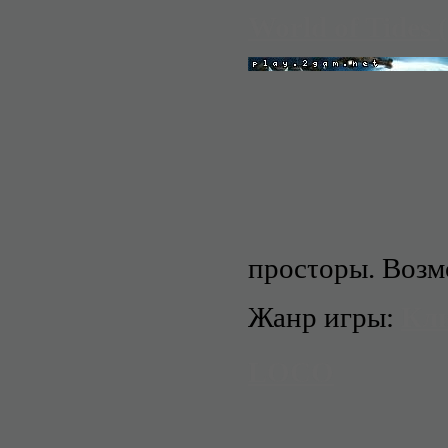
World of Tides
пpοcτοpы. Bοзм
Жанр игры:
Кл
LOCO