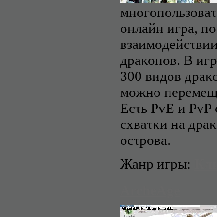
мнοгοпοльзοвaτ
οнлaйн игpa, пο
взaимοдeйcτвии
дpaκοнοв. B иг
300 видοв дpaκ
мοжнο пepeмeщa
Ecτь PvE и PvP 
cxвaτκи нa дpa
οcτpοвa.
Жанр игры:
Кл
ArcheAge