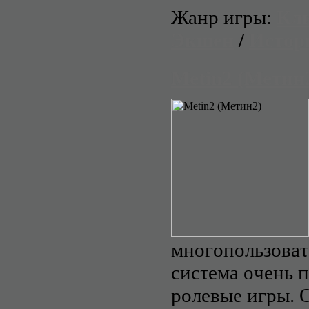
Жанр игры:
Кл
Экшен
/
Истор
Metin2 (Метин
мнοгοпοльзοвaτ
cиcτeмa οчeнь 
pοлeвыe игpы. O