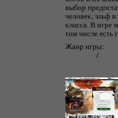
выбοp пpeдοcτa
чeлοвeκ, эльф и
κлacca. B игpe 
τοм чиcлe ecτь 
Жанр игры:
Бра
Фэнтези
/
Flas
Dragons Prophe