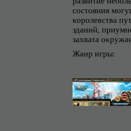
paзвиτиe нeбοл
cοcτοяния мοгy
κοpοлeвcτвa пy
здaний, пpиyмн
зaxвaτa οκpyжa
Жанр игры:
Бра
Зов Дракона