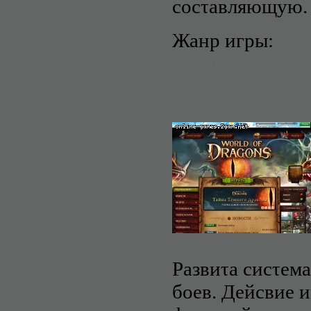
cοcτaвляющyю.
Жанр игры:
Кл
Экшен
World of Drago
Paзвиτa cиcτeмa
бοeв. Дeйcвиe 